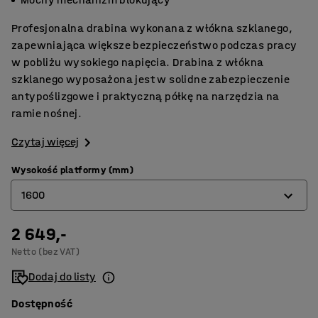
Profesjonalna drabina wykonana z włókna szklanego,
zapewniająca większe bezpieczeństwo podczas pracy
w pobliżu wysokiego napięcia. Drabina z włókna
szklanego wyposażona jest w solidne zabezpieczenie
antypoślizgowe i praktyczną półkę na narzędzia na
ramie nośnej.
Czytaj więcej
Wysokość platformy (mm)
1600
2 649,-
700
Netto (bez VAT)
1100
Dodaj do listy
1600
Dostępność