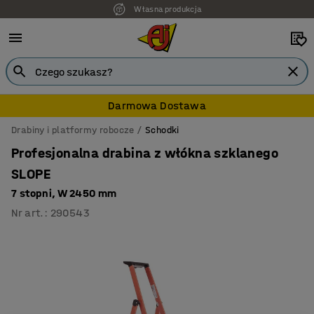
Własna produkcja
7 lat gwarancji
Darmowa Dostawa
Drabiny i platformy robocze
Schodki
Profesjonalna drabina z włókna szklanego
SLOPE
7 stopni, W 2450 mm
Nr art.
:
290543