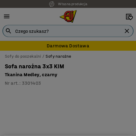
Własna produkcja
Darmowa Dostawa
Sofy do poczekalni
Sofy narożne
Sofa narożna 3x3 KIM
Tkanina Medley, czarny
Nr art.
:
3301403