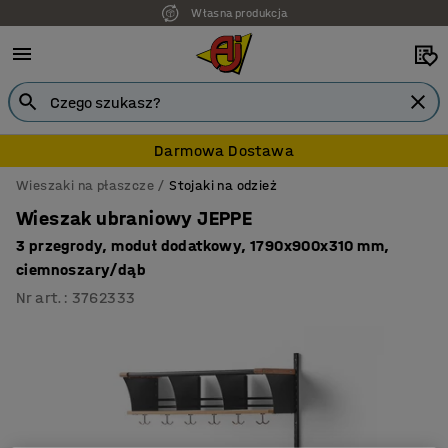
Własna produkcja
7 lat gwarancji
Darmowa Dostawa
Wieszaki na płaszcze
Stojaki na odzież
Wieszak ubraniowy JEPPE
3 przegrody, moduł dodatkowy, 1790x900x310 mm,
ciemnoszary/dąb
Nr art.
:
3762333