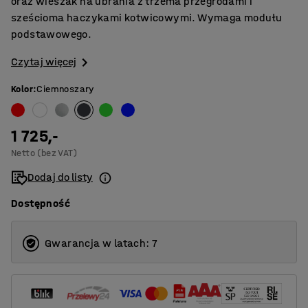
oraz wieszak na ubrania z trzema przegrodami i
sześcioma haczykami kotwicowymi. Wymaga modułu
podstawowego.
Czytaj więcej
Kolor
:
Ciemnoszary
1 725,-
Netto (bez VAT)
Dodaj do listy
Dostępność
Gwarancja w latach: 7