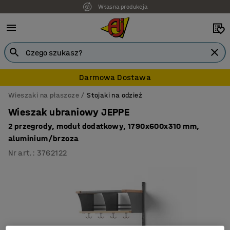
Własna produkcja
7 lat gwarancji
Darmowa Dostawa
Wieszaki na płaszcze
Stojaki na odzież
Wieszak ubraniowy JEPPE
2 przegrody, moduł dodatkowy, 1790x600x310 mm,
aluminium/brzoza
Nr art.
:
3762122