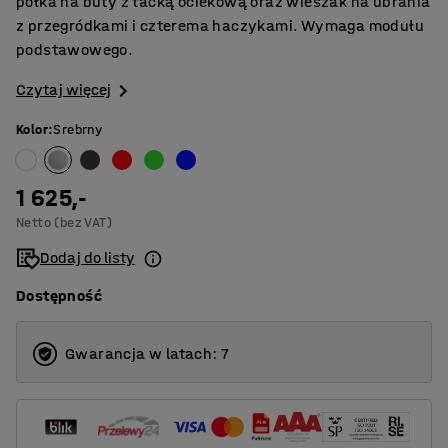
półka na buty z tacką ociekową oraz wieszak na ubrania
z przegródkami i czterema haczykami. Wymaga modułu
podstawowego.
Czytaj więcej
Kolor
:
Srebrny
1 625,-
Netto (bez VAT)
Dodaj do listy
Dostępność
Gwarancja w latach: 7