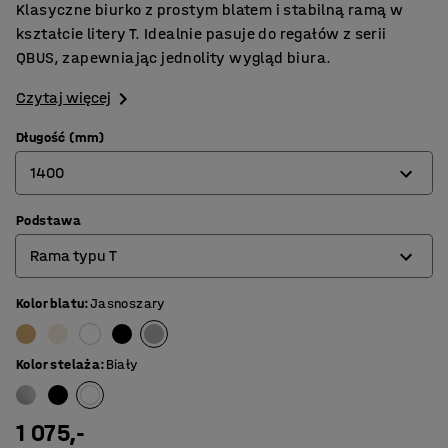
Klasyczne biurko z prostym blatem i stabilną ramą w
kształcie litery T. Idealnie pasuje do regałów z serii
QBUS, zapewniając jednolity wygląd biura.
Czytaj więcej
Długość (mm)
1400
Podstawa
800
Rama typu T
1200
1400
Kolor blatu
:
Jasnoszary
Rama na 4 nogach
1600
Rama typu O
Kolor stelaża
:
Biały
1800
Rama typu T
1 075,-