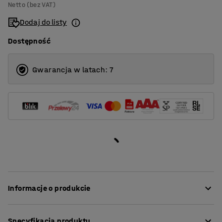
Netto (bez VAT)
Dodaj do listy
Dostępność
Gwarancja w latach: 7
Informacje o produkcie
Stylowe stacjonarne biurko z serii QBUS to
Specyfikacja produktu
ponadczasowy design, oferujący nowoczesne zalety.