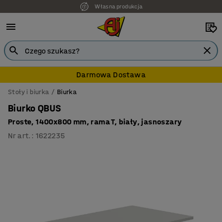
Własna produkcja
7 lat gwarancji
Darmowa Dostawa
Stoły i biurka
Biurka
Biurko QBUS
Proste, 1400x800 mm, rama T, biały, jasnoszary
Nr art.
:
1622235