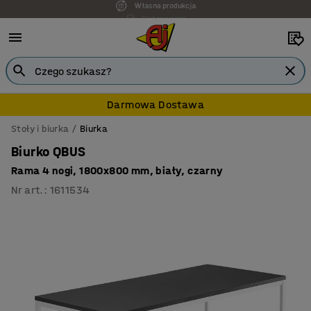
7 lat gwarancji
Darmowa Dostawa
Stoły i biurka
Biurka
Biurko QBUS
Rama 4 nogi, 1800x800 mm, biały, czarny
Nr art.
:
1611534