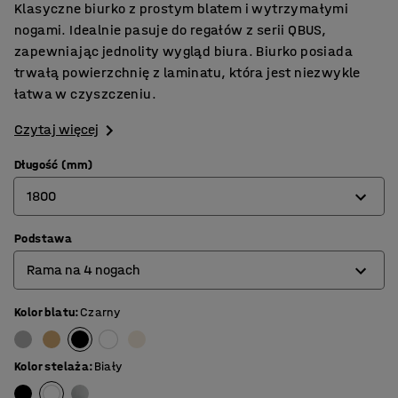
Klasyczne biurko z prostym blatem i wytrzymałymi
nogami. Idealnie pasuje do regałów z serii QBUS,
zapewniając jednolity wygląd biura. Biurko posiada
trwałą powierzchnię z laminatu, która jest niezwykle
łatwa w czyszczeniu.
Czytaj więcej
Długość (mm)
1800
Podstawa
800
Rama na 4 nogach
1200
1400
Kolor blatu
:
Czarny
Rama na 4 nogach
1600
Rama typu O
Kolor stelaża
:
Biały
1800
Rama typu T