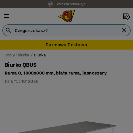
Własna produkcja
Darmowa Dostawa
Stoły i biurka
Biurka
Biurko QBUS
Rama O, 1800x800 mm, biała rama, jasnoszary
Nr art.
:
1612035