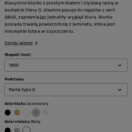
Klasyczne biurko z prostym blatem i stylową ramą w
kształcie litery O. Idealnie pasuje do regałów z serii
QBUS, zapewniając jednolity wygląd biura. Biurko
posiada trwałą powierzchnię z laminatu, która jest
niezwykle łatwa w czyszczeniu.
Czytaj więcej
Długość (mm)
1800
Podstawa
800
Rama typu O
1200
1400
Kolor blatu
:
Jasnoszary
Rama na 4 nogach
1600
Rama typu O
Kolor stelaża
:
Biały
1800
Rama typu T