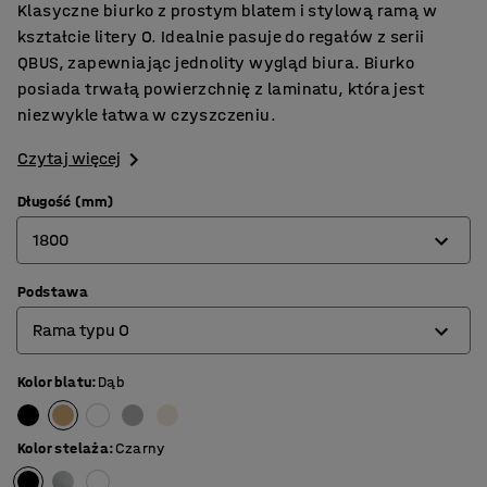
Klasyczne biurko z prostym blatem i stylową ramą w
kształcie litery O. Idealnie pasuje do regałów z serii
QBUS, zapewniając jednolity wygląd biura. Biurko
posiada trwałą powierzchnię z laminatu, która jest
niezwykle łatwa w czyszczeniu.
Czytaj więcej
Długość (mm)
1800
Podstawa
800
Rama typu O
1200
1400
Kolor blatu
:
Dąb
Rama na 4 nogach
1600
Rama typu O
Kolor stelaża
:
Czarny
1800
Rama typu T