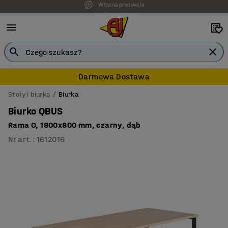
7 lat gwarancji
Darmowa Dostawa
Stoły i biurka
Biurka
Biurko QBUS
Rama O, 1800x800 mm, czarny, dąb
Nr art.
:
1612016