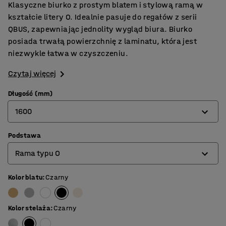
Klasyczne biurko z prostym blatem i stylową ramą w
kształcie litery O. Idealnie pasuje do regałów z serii
QBUS, zapewniając jednolity wygląd biura. Biurko
posiada trwałą powierzchnię z laminatu, która jest
niezwykle łatwa w czyszczeniu.
Czytaj więcej
Długość (mm)
1600
Podstawa
800
Rama typu O
1200
1400
Kolor blatu
:
Czarny
Rama na 4 nogach
1600
Rama typu O
Kolor stelaża
:
Czarny
1800
Rama typu T