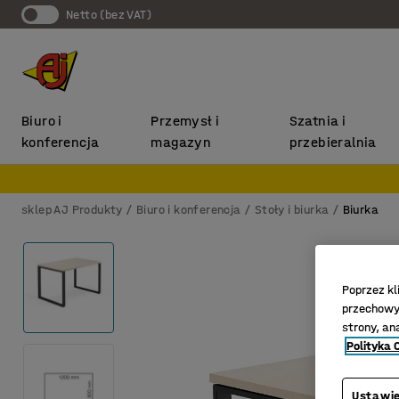
Netto (bez VAT)
Biuro i
Przemysł i
Szatnia i
konferencja
magazyn
przebieralnia
sklep AJ Produkty
Biuro i konferencja
Stoły i biurka
Biurka
Poprzez kl
przechowyw
strony, an
Polityka 
Ustawie