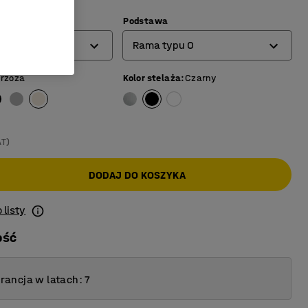
)
Podstawa
Rama typu O
rzoza
Kolor stelaża
:
Czarny
Rama na 4 nogach
Rama typu O
Rama typu T
AT)
DODAJ DO KOSZYKA
 listy
ość
ancja w latach: 7