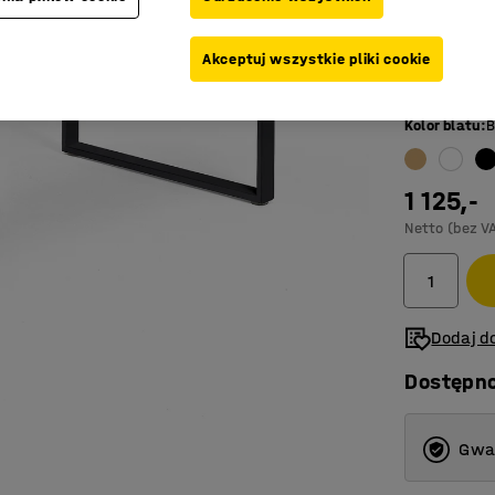
Długość (mm
Akceptuj wszystkie pliki cookie
1200
Kolor blatu
:
B
800
1200
1 125,-
1400
Netto (bez V
1600
1800
Dodaj do
Dostępn
Gwar