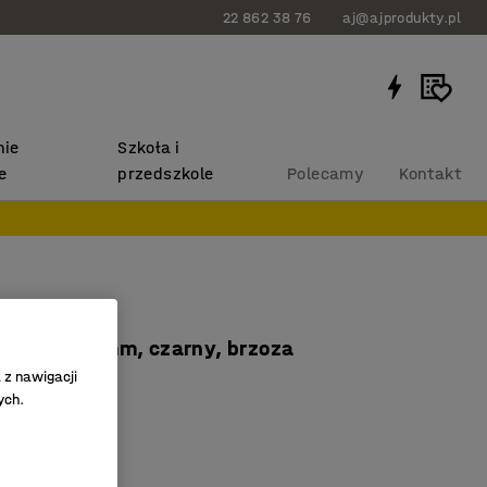
22 862 38 76
aj@ajprodukty.pl
ie
Szkoła i
e
przedszkole
Polecamy
Kontakt
 QBUS
1200x800 mm, czarny, brzoza
 z nawigacji
1712
ych.
rama
aminat
ny blat