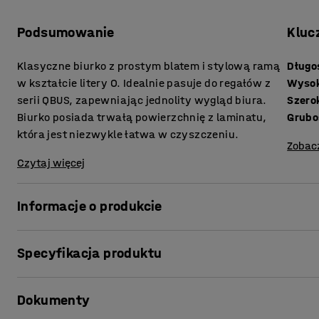
Podsumowanie
Kluc
Klasyczne biurko z prostym blatem i stylową ramą
Długo
w kształcie litery O. Idealnie pasuje do regałów z
Wyso
serii QBUS, zapewniając jednolity wygląd biura.
Szero
Biurko posiada trwałą powierzchnię z laminatu,
która jest niezwykle łatwa w czyszczeniu.
Zobac
Czytaj więcej
Informacje o produkcie
Stylowe stacjonarne biurko z serii QBUS to ponadczasowy
Specyfikacja produktu
Doskonały wybór dla poszukujących biurka łączącego kl
Jest niezwykle praktyczne i trwałe.
Długość
:
1200
mm
Dokumenty
Wysokość
:
740
mm
Biurko ma efektownie wyglądającą ramę w kształcie liter