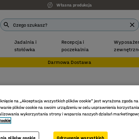
Własna produkcja
Jadalnia i
Recepcja i
Wyposażen
stołówka
poczekalnia
zewnętrzn
Darmowa Dostawa
Biurko
Rama O, 
iknięcie na „Akceptacja wszystkich plików cookie” jest wyrażona zgoda na
anie plików cookie na swoim urządzeniu w celu usprawnienia korzystania
Nr art.
:
161
alizowania wykorzystania strony i wsparcia naszych działań marketingow
Cookie
Stylowa 
Trwały l
Prostokąt
nia plików cookie
Odrzucenie wszystkich