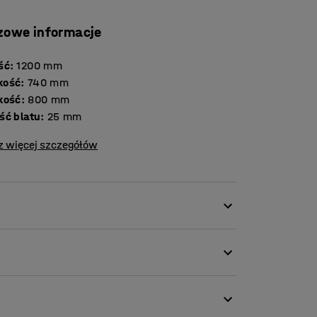
zowe informacje
ść
:
1200
mm
kość
:
740
mm
kość
:
800
mm
Grubość blatu
:
25
mm
z więcej szczegółów
 design, oferujący nowoczesne zalety.
asyczny wygląd i nowoczesne rozwiązania.
y O, która dyskretnie wyznacza powierzchnię