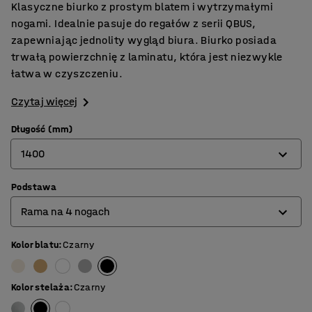
Klasyczne biurko z prostym blatem i wytrzymałymi
nogami. Idealnie pasuje do regałów z serii QBUS,
zapewniając jednolity wygląd biura. Biurko posiada
trwałą powierzchnię z laminatu, która jest niezwykle
łatwa w czyszczeniu.
Czytaj więcej
Długość (mm)
1400
Podstawa
800
Rama na 4 nogach
1200
1400
Kolor blatu
:
Czarny
Rama na 4 nogach
1600
Rama typu O
Kolor stelaża
:
Czarny
1800
Rama typu T