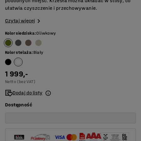
podobnych miejsc. Krzesła można układać w stosy, co
ułatwia czyszczenie i przechowywanie.
Czytaj więcej
Kolor siedziska
:
Oliwkowy
Kolor stelaża
:
Biały
1 999,-
Netto (bez VAT)
Dodaj do listy
Dostępność