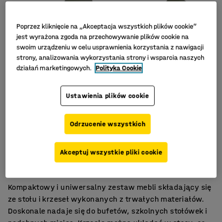
Poprzez kliknięcie na „Akceptacja wszystkich plików cookie”
jest wyrażona zgoda na przechowywanie plików cookie na
swoim urządzeniu w celu usprawnienia korzystania z nawigacji
strony, analizowania wykorzystania strony i wsparcia naszych
działań marketingowych.
Polityka Cookie
Ustawienia plików cookie
Odrzucenie wszystkich
Łatwo wyczyścić
Akceptuj wszystkie pliki cookie
Można sztaplować
Do różnych środowisk
Kompaktowy i uniwersalny zestaw mebli składający się
ze stołu i krzeseł wykonanych z trwałych materiałów.
Doskonale nadaje się do bufetów, szkolnych stołówek i