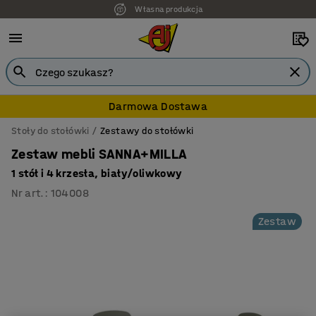
Własna produkcja
7 lat gwarancji
Darmowa Dostawa
Stoły do stołówki
Zestawy do stołówki
Zestaw mebli SANNA+MILLA
1 stół i 4 krzesła, biały/oliwkowy
Nr art.
:
104008
Zestaw