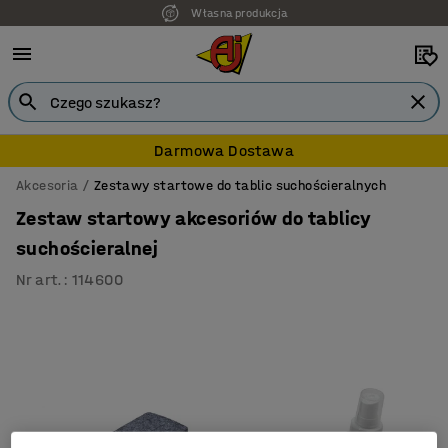
Własna produkcja
7 lat gwarancji
Darmowa Dostawa
Akcesoria
Zestawy startowe do tablic suchościeralnych
Zestaw startowy akcesoriów do tablicy
suchościeralnej
Nr art.
:
114600