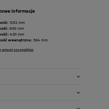
zowe informacje
kość
:
1252
mm
kość
:
800
mm
kość
:
420
mm
kość wewnętrzna
:
364
mm
z więcej szczegółów
twiają stworzenie zorganizowanego miejsca
mykanych przegród i jest idealna do
kułów biurowych.