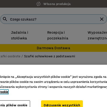
Własna produkcja
Jadalnia i
Recepcja i
Wyposażen
stołówka
poczekalnia
zewnętrzn
Darmowa Dostawa
zafki osobiste
Szafki schowkowe z podstawami
Zamyka
6 schowk
iknięcie na „Akceptacja wszystkich plików cookie” jest wyrażona zgoda na
anie plików cookie na swoim urządzeniu w celu usprawnienia korzystania
Nr art.
:
187
alizowania wykorzystania strony i wsparcia naszych działań marketingow
Cookie
Na rzecz
Zamykan
Z serii Q
nia plików cookie
Odrzucenie wszystkich