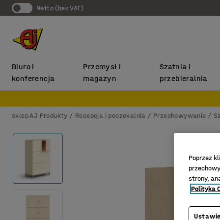
Netto (bez VAT)
Biuro i
Przemysł i
Szatnia i
konferencja
magazyn
przebieralnia
sklep AJ Produkty
Recepcja i poczekalnia
Przechowywanie
S
Poprzez kl
przechowyw
strony, an
Polityka 
Ustawie