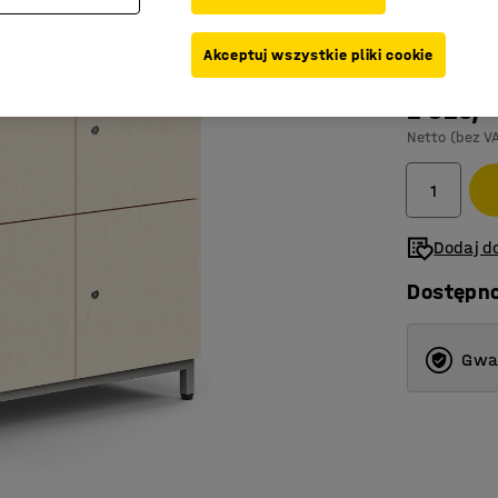
Kolor
:
Brzoz
Akceptuj wszystkie pliki cookie
2 325,-
Netto (bez V
Dodaj do
Dostępn
Gwar