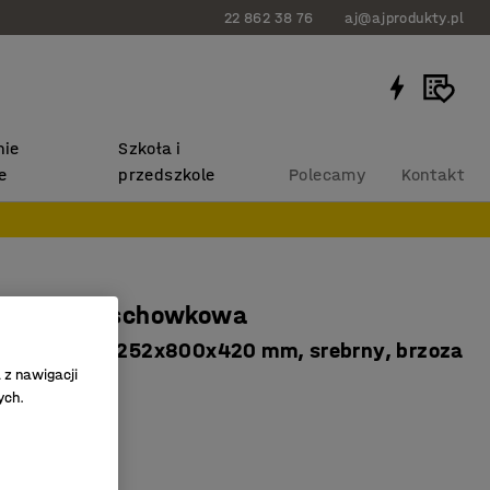
22 862 38 76
aj@ajprodukty.pl
ie
Szkoła i
e
przedszkole
Polecamy
Kontakt
na szafa schowkowa
ów, nóżki, 1252x800x420 mm, srebrny, brzoza
 z nawigacji
302
ych.
y osobiste
e drzwi
BUS