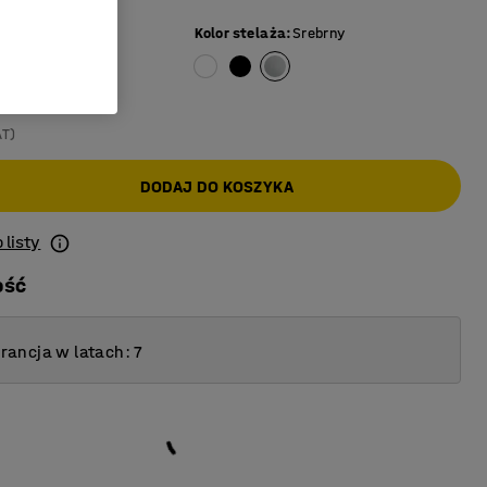
a
Kolor stelaża
:
Srebrny
AT)
DODAJ DO KOSZYKA
 listy
ość
ancja w latach: 7