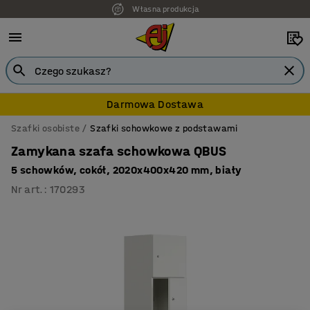
Własna produkcja
7 lat gwarancji
Darmowa Dostawa
Szafki osobiste
Szafki schowkowe z podstawami
Zamykana szafa schowkowa QBUS
5 schowków, cokół, 2020x400x420 mm, biały
Nr art.
:
170293