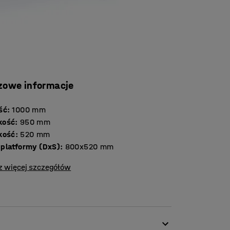
zowe informacje
ść
:
1000
mm
kość
:
950
mm
kość
:
520
mm
platformy (DxS)
:
800x520
mm
z więcej szczegółów