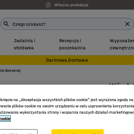
Własna produkcja
Jadalnia i
Recepcja i
Wyposażen
stołówka
poczekalnia
zewnętrzn
Darmowa Dostawa
nierdzewnej
Wózek 
Ze stali
iknięcie na „Akceptacja wszystkich plików cookie” jest wyrażona zgoda na
Nr art.
:
22
anie plików cookie na swoim urządzeniu w celu usprawnienia korzystania
alizowania wykorzystania strony i wsparcia naszych działań marketingow
Do higie
Cookie
Uchwyt n
Dużo mie