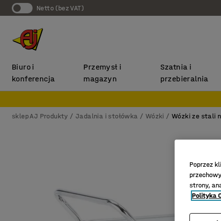
Netto (bez VAT)
Biuro i
Przemysł i
Szatnia i
konferencja
magazyn
przebieralnia
sklep AJ Produkty
Jadalnia i stołówka
Wózki
Wózki ze stali 
Poprzez kl
przechowyw
strony, an
Polityka 