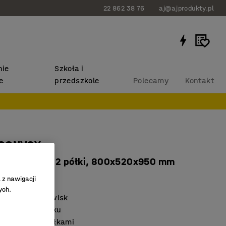
22 862 38 76
aj@ajprodukty.pl
ie
Szkoła i
e
przedszkole
Polecamy
Kontakt
CONVOY
 nierdzewnej, 2 półki, 800x520x950 mm
460
 z nawigacji
ych.
nicznych środowisk
a krótszym boku
jsca między półkami