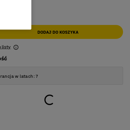
AT)
DODAJ DO KOSZYKA
 listy
ość
ancja w latach: 7