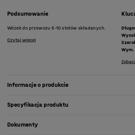
Podsumowanie
Kluc
Wózek do przewozu 5-10 stołów składanych.
Długo
Wyso
Czytaj więcej
Szero
Wym. 
Zobac
Informacje o produkcie
Uprość transport i przechowywanie stołów dzięki łatw
Specyfikacja produktu
Produkt mieści 5-10 stołów o konstrukcji składanej. Spra
Długość
:
735
mm
itp. Doskonały również do szkół i stołówek.
Dokumenty
Wysokość
:
1270
mm
Szerokość
:
685
mm
Aby skorzystać z wózka, złóż stoły, umieść na wózku i p