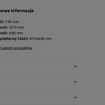
zowe informacje
ść
:
735
mm
kość
:
1270
mm
kość
:
685
mm
platformy (DxS)
:
673x625
mm
z więcej szczegółów
emu w manewrowaniu wózkowi do stołów.
wdzi się podczas targów, konferencji, wystaw
rzewieź w wybrane miejsce.