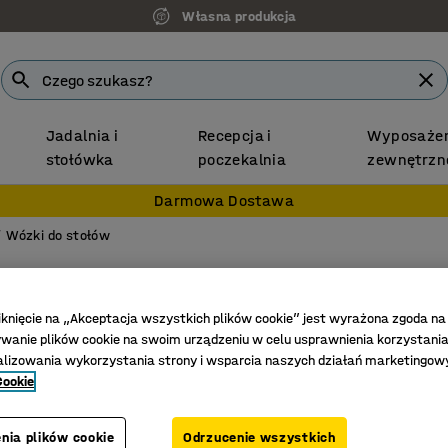
Własna produkcja
Jadalnia i
Recepcja i
Wyposażen
stołówka
poczekalnia
zewnętrzn
Darmowa Dostawa
Wózki do stołów
Wózek 
Maks. 1
iknięcie na „Akceptacja wszystkich plików cookie” jest wyrażona zgoda na
anie plików cookie na swoim urządzeniu w celu usprawnienia korzystania
Nr art.
:
118
alizowania wykorzystania strony i wsparcia naszych działań marketingow
Cookie
Koła skr
Ułatwia 
nia plików cookie
Odrzucenie wszystkich
Mieści 5-