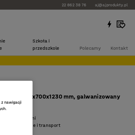
22 862 38 76
aj@ajprodukty.pl
ie
Szkoła i
e
przedszkole
Polecamy
Kontakt
do stołów
0 stołów, 760x700x1230 mm, galwanizowany
 z nawigacji
48
ych.
ętne z hamulcami
przechowywanie i transport
10 stołów