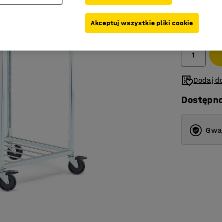
965,-
Akceptuj wszystkie pliki cookie
Netto (bez V
Dodaj do
Dostępn
Gwar