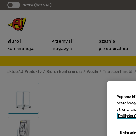
Netto (bez VAT)
Biuro i
Przemysł i
Szatnia i
konferencja
magazyn
przebieralnia
sklep AJ Produkty
Biuro i konferencja
Wózki
Transport mebli
Poprzez kl
przechowyw
strony, an
Polityka 
Ustawie