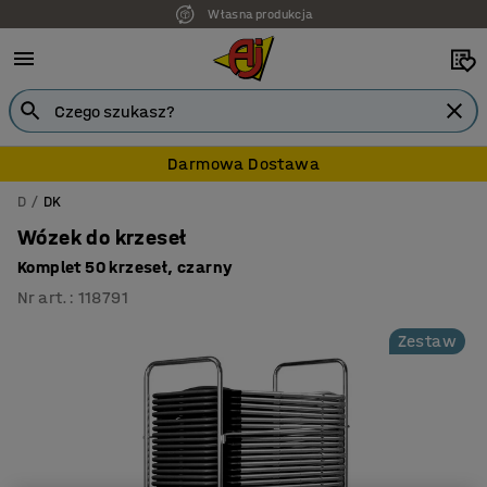
Własna produkcja
7 lat gwarancji
Darmowa Dostawa
D
DK
Wózek do krzeseł
Komplet 50 krzeseł, czarny
Nr art.
:
118791
Zestaw