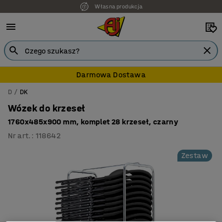
Własna produkcja
7 lat gwarancji
Darmowa Dostawa
D
DK
Wózek do krzeseł
1760x485x900 mm, komplet 28 krzeseł, czarny
Nr art.
:
118642
Zestaw