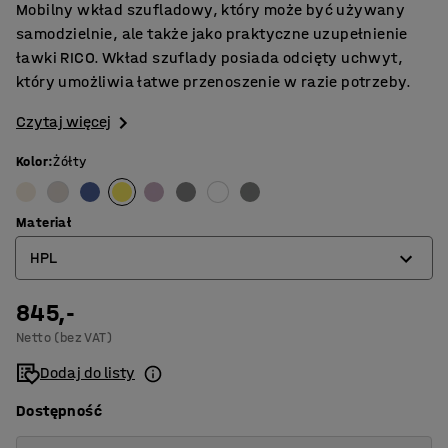
Mobilny wkład szufladowy, który może być używany
samodzielnie, ale także jako praktyczne uzupełnienie
ławki RICO. Wkład szuflady posiada odcięty uchwyt,
który umożliwia łatwe przenoszenie w razie potrzeby.
Czytaj więcej
Kolor
:
Żółty
Materiał
HPL
845,-
HPL
Netto (bez VAT)
Sklejka brzozowa
Dodaj do listy
Dostępność