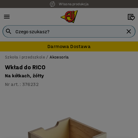
Własna produkcja
Darmowa Dostawa
Szkoła i przedszkole
Akcesoria
Wkład do RICO
Na kółkach, żółty
Nr art.
:
376232