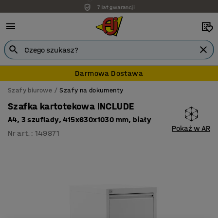
7 lat gwarancji
Darmowa Dostawa
Szafy biurowe
Szafy na dokumenty
Szafka kartotekowa INCLUDE
A4, 3 szuflady, 415x630x1030 mm, biały
Pokaż w AR
Nr art.
:
149871