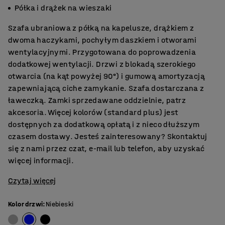
Półka i drążek na wieszaki
Szafa ubraniowa z półką na kapelusze, drążkiem z
dwoma haczykami, pochyłym daszkiem i otworami
wentylacyjnymi. Przygotowana do poprowadzenia
dodatkowej wentylacji. Drzwi z blokadą szerokiego
otwarcia (na kąt powyżej 90°) i gumową amortyzacją
zapewniającą ciche zamykanie. Szafa dostarczana z
ławeczką. Zamki sprzedawane oddzielnie, patrz
akcesoria. Więcej kolorów (standard plus) jest
dostępnych za dodatkową opłatą i z nieco dłuższym
czasem dostawy. Jesteś zainteresowany? Skontaktuj
się z nami przez czat, e-mail lub telefon, aby uzyskać
więcej informacji.
Czytaj więcej
Kolor drzwi
:
Niebieski