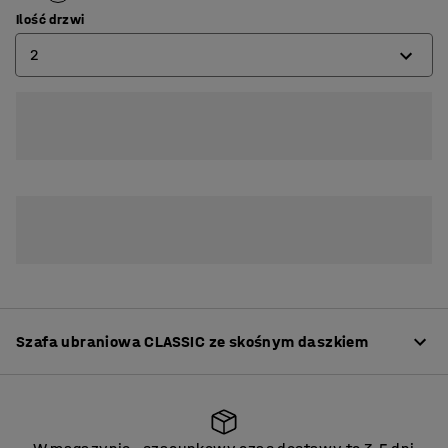
Ilość drzwi
2
2
3
Szafa ubraniowa CLASSIC ze skośnym daszkiem
Informacje o produkcie