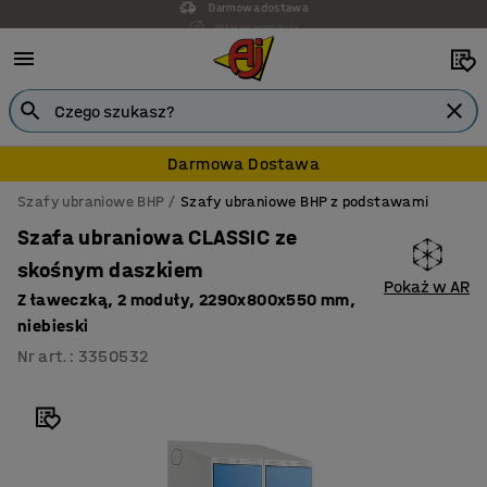
Własna produkcja
Darmowa Dostawa
Szafy ubraniowe BHP
Szafy ubraniowe BHP z podstawami
Szafa ubraniowa CLASSIC ze
skośnym daszkiem
Pokaż w AR
Z ławeczką, 2 moduły, 2290x800x550 mm,
niebieski
Nr art.
:
3350532