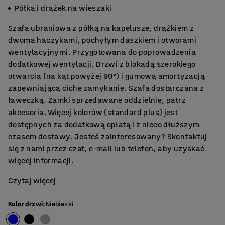
Półka i drążek na wieszaki
Szafa ubraniowa z półką na kapelusze, drążkiem z
dwoma haczykami, pochyłym daszkiem i otworami
wentylacyjnymi. Przygotowana do poprowadzenia
dodatkowej wentylacji. Drzwi z blokadą szerokiego
otwarcia (na kąt powyżej 90°) i gumową amortyzacją
zapewniającą ciche zamykanie. Szafa dostarczana z
ławeczką. Zamki sprzedawane oddzielnie, patrz
akcesoria. Więcej kolorów (standard plus) jest
dostępnych za dodatkową opłatą i z nieco dłuższym
czasem dostawy. Jesteś zainteresowany? Skontaktuj
się z nami przez czat, e-mail lub telefon, aby uzyskać
więcej informacji.
Czytaj więcej
Kolor drzwi
:
Niebieski