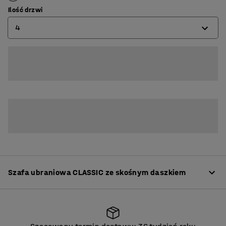
Ilość drzwi
4
2
3
4
Szafa ubraniowa CLASSIC ze skośnym daszkiem
Informacje o produkcie