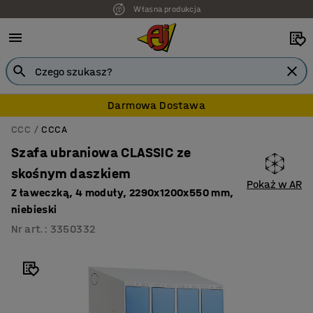
Własna produkcja
Darmowa Dostawa
CCC
CCCA
Szafa ubraniowa CLASSIC ze
skośnym daszkiem
Pokaż w AR
Z ławeczką, 4 moduły, 2290x1200x550 mm,
niebieski
Nr art.
:
3350332