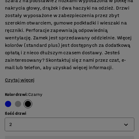
Szafa z na podstawie z nóżkami wyposażona w półkę na
nakrycia głowy, drążek i dwa haczyki na odzież. Drzwi
zostały wyposażone w zabezpieczenia przez zbyt
szerokim otwarciem, gumowe podkładki i wieszaki na
ręczniki. Perforacje zapewniają odpowiednią
wentylację. Zamek jest sprzedawany oddzielnie. Więcej
kolorów (standard plus) jest dostępnych za dodatkową
opłatą i z nieco dłuższym czasem dostawy. Jesteś
zainteresowany? Skontaktuj się z nami przez czat, e-
mail lub telefon, aby uzyskać więcej informacji.
Czytaj więcej
Kolor drzwi
:
Czarny
Ilość drzwi
2