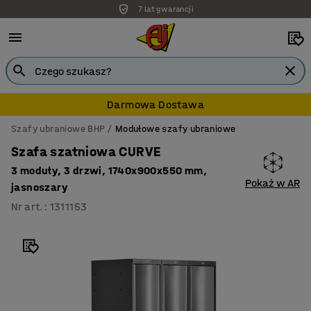
7 lat gwarancji
Darmowa Dostawa
Szafy ubraniowe BHP
Modułowe szafy ubraniowe
Szafa szatniowa CURVE
3 moduły, 3 drzwi, 1740x900x550 mm,
Pokaż w AR
jasnoszary
Nr art.
:
1311153