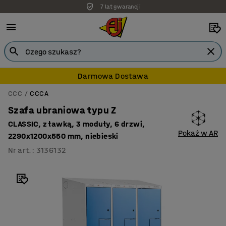
7 lat gwarancji
Darmowa Dostawa
CCC
CCCA
Szafa ubraniowa typu Z
CLASSIC, z ławką, 3 moduły, 6 drzwi,
Pokaż w AR
2290x1200x550 mm, niebieski
Nr art.
:
3136132