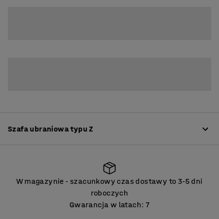
4
6
Szafa ubraniowa typu Z
Informacje o produkcie
W magazynie
szacunkowy czas dostawy to 3
5 dni
‑
‑
Szafy typu L to doskonałe rozwiązanie do ciasnych
roboczych
pomieszczeń. Stanowią świetną alternatywę do
Gwarancja w latach: 7
pomieszczeń, w których nie ma wystarczająco dużo