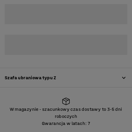
4
6
Szafa ubraniowa typu Z
Informacje o produkcie
W magazynie
szacunkowy czas dostawy to 3
5 dni
‑
‑
Szafy typu L to doskonałe rozwiązanie do ciasnych
roboczych
pomieszczeń. Stanowią świetną alternatywę do
Gwarancja w latach: 7
pomieszczeń, w których nie ma wystarczająco dużo