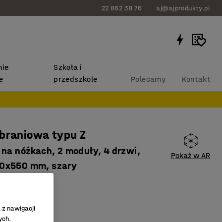
22 862 38 76
aj@ajprodukty.pl
ie
Szkoła i
e
przedszkole
Polecamy
Kontakt
braniowa typu Z
 na nóżkach, 2 moduły, 4 drzwi,
Pokaż w AR
0x550 mm, szary
36023
aszek
 z nawigacji
ntylacja
ych.