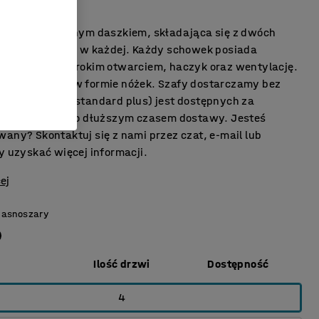
ość miejsca
brania ze skośnym daszkiem, składająca się z dwóch
 dwie przegrody w każdej. Każdy schowek posiada
enie przed szerokim otwarciem, haczyk oraz wentylację.
ada podstawę w formie nóżek. Szafy dostarczamy bez
ięcej kolorów (standard plus) jest dostępnych za
opłatą i z nieco dłuższym czasem dostawy. Jesteś
wany? Skontaktuj się z nami przez czat, e-mail lub
y uzyskać więcej informacji.
ej
Jasnoszary
Ilość drzwi
Dostępność
4