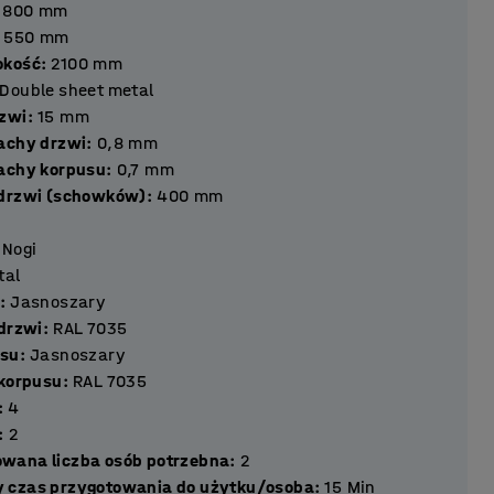
800
mm
550
mm
okość
:
2100
mm
Double sheet metal
ść drzwi
:
15
mm
achy drzwi
:
0,8
mm
achy korpusu
:
0,7
mm
 drzwi (schowków)
:
400
mm
Nogi
tal
:
Jasnoszary
 drzwi
:
RAL 7035
usu
:
Jasnoszary
 korpusu
:
RAL 7035
:
4
:
2
wana liczba osób potrzebna
:
2
 czas przygotowania do użytku/osoba
:
15
Min