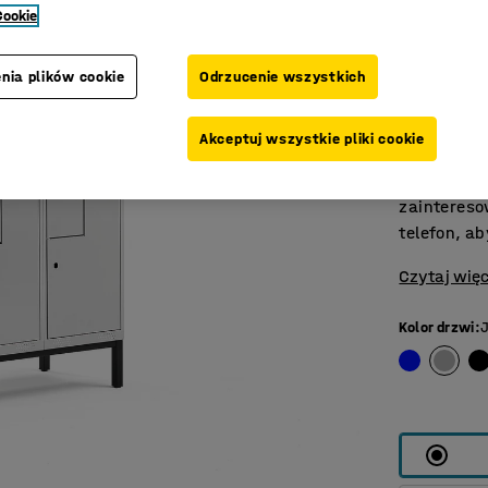
Oszczędn
Cookie
Szafa na u
sekcji pod
nia plików cookie
Odrzucenie wszystkich
zabezpiecz
Szafa posi
Akceptuj wszystkie pliki cookie
zamków.​ W
dodatkową 
zaintereso
telefon, ab
Czytaj więc
Kolor drzwi
: