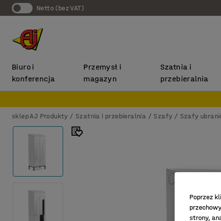
Netto (bez VAT)
Biuro i
Przemysł i
Szatnia i
konferencja
magazyn
przebieralnia
sklep AJ Produkty
Szatnia i przebieralnia
Szafy
Szafy ubran
Poprzez kl
przechowyw
strony, an