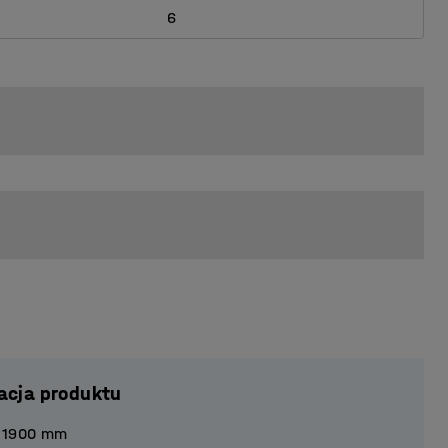
6
acja produktu
1900
mm