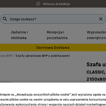
Własna produkcja
Jadalnia i
Recepcja i
Wyposażen
stołówka
poczekalnia
zewnętrzn
Darmowa Dostawa
iowe BHP
Szafy ubraniowe BHP z podstawami
Szafa u
CLASSIC,
2100x80
Nr art.
:
31
iknięcie na „Akceptacja wszystkich plików cookie” jest wyrażona zgoda na
Skośny d
anie plików cookie na swoim urządzeniu w celu usprawnienia korzystania
Dobra we
alizowania wykorzystania strony i wsparcia naszych działań marketingow