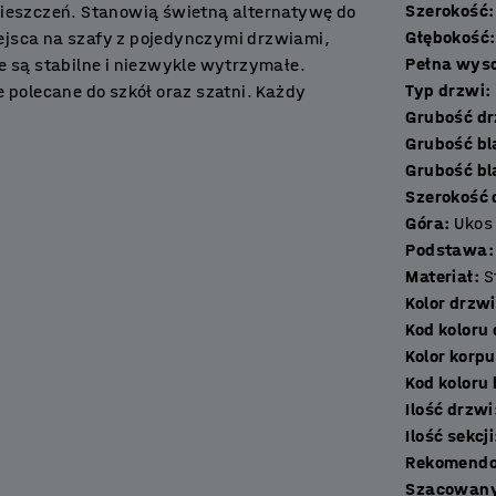
Szerokość
:
mieszczeń. Stanowią świetną alternatywę do
Głębokość
:
jsca na szafy z pojedynczymi drzwiami,
Pełna wys
e są stabilne i niezwykle wytrzymałe.
Typ drzwi
:
 polecane do szkół oraz szatni. Każdy
Grubo
odzież, torby i kaski.
Grubość bl
Grubość bl
ierem proszkowym. Wykończenie to zapewnia
Szerokość
 oraz intensywne codzienne użytkowanie.
Góra
:
Ukos
kośny daszek zapobiega gromadzeniu się
Podstawa
:
wójnego spawanego arkusza o grubości 15 mm.
Materiał
:
S
Kolor drzwi
rnej i dolnej krawędzi. Każda przegroda
Kod koloru
eczeniem przed szerokim otwarciem na ponad
Kolor korp
towanym. Dobierz zamek i dokup podstawę, a
Kod koloru
Ilość drzwi
Ilość sekcji
konaną z w pełni spawanej blachy stalowej
Rekomendo
o w regulowane stopki. Nogi unoszą szafkę z
Szacowany
t to szczególnie wygodne w pomieszczeniach,