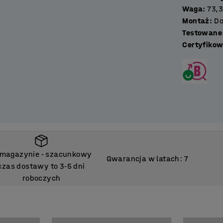
Waga
:
73,
Montaż
:
Do
Testowane
Certyfikow
 magazynie
szacunkowy
‑
Gwarancja w latach: 7
czas dostawy to 3
5 dni
‑
roboczych
 magazynie
szacunkowy
‑
czas dostawy to 3
5 dni
‑