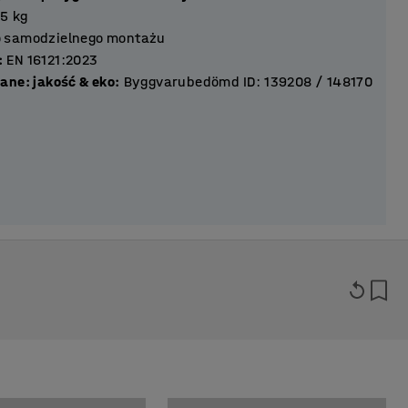
35
kg
 samodzielnego montażu
:
EN 16121:2023
ane: jakość & eko
:
Byggvarubedömd ID: 139208 / 148170