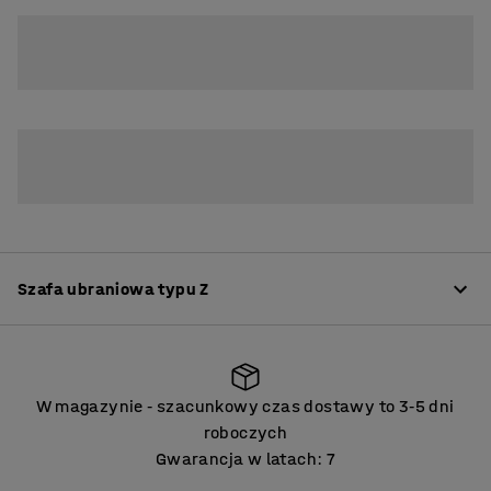
4
6
Szafa ubraniowa typu Z
Informacje o produkcie
W magazynie
szacunkowy czas dostawy to 3
5 dni
‑
‑
Szafy typu L to doskonałe rozwiązanie do ciasnych
roboczych
pomieszczeń. Stanowią świetną alternatywę do
Gwarancja w latach: 7
pomieszczeń, w których nie ma wystarczająco dużo