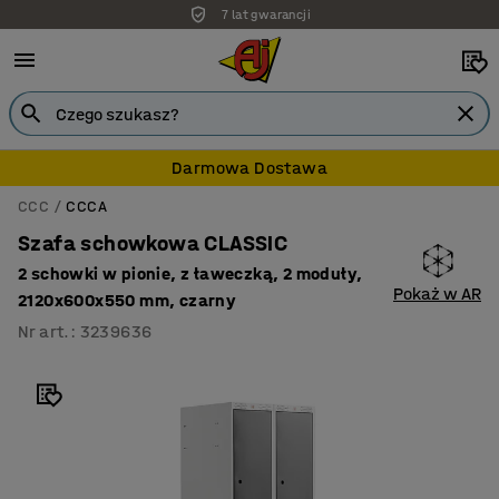
7 lat gwarancji
Darmowa Dostawa
CCC
CCCA
Szafa schowkowa CLASSIC
2 schowki w pionie, z ławeczką, 2 moduły,
Pokaż w AR
2120x600x550 mm, czarny
Nr art.
:
3239636