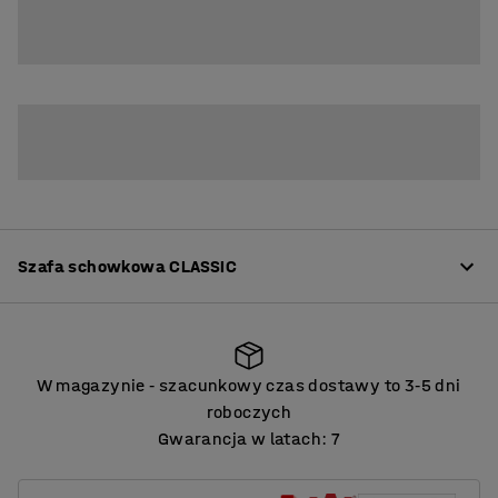
4
6
8
Szafa schowkowa CLASSIC
Informacje o produkcie
W magazynie
szacunkowy czas dostawy to 3
5 dni
‑
‑
Wysokiej jakości szafki osobiste wykonane z blachy
roboczych
stalowej lakierowanej proszkowo. Wykończenie
Gwarancja w latach: 7
lakierem proszkowym zapewnia trwałość oraz
W magazynie
szacunkowy czas dostawy to 3
5 dni
‑
‑
odporność na zarysowania i intensywne użytkowanie w