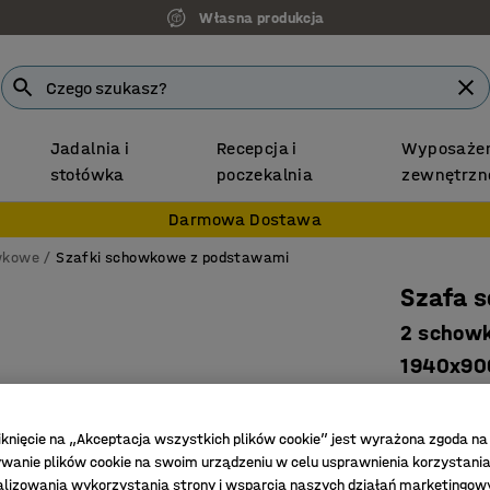
Własna produkcja
Jadalnia i
Recepcja i
Wyposażen
stołówka
poczekalnia
zewnętrzn
Darmowa Dostawa
wkowe
Szafki schowkowe z podstawami
Szafa 
2 schowk
1940x90
Nr art.
:
32
iknięcie na „Akceptacja wszystkich plików cookie” jest wyrażona zgoda na
Otwory w
anie plików cookie na swoim urządzeniu w celu usprawnienia korzystania
Drążek 
alizowania wykorzystania strony i wsparcia naszych działań marketingow