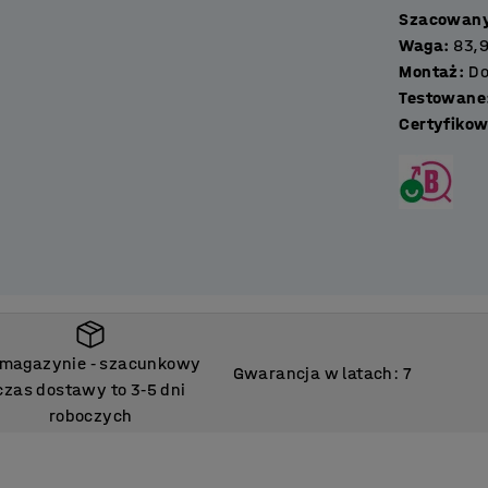
Szacowany
cząc szafy ze sobą. Szafki metalowe
Waga
:
83,9
alnego mechanizmu zamykania w zależności
Montaż
:
Do
Testowane
Certyfikow
 magazynie
szacunkowy
‑
Gwarancja w latach: 7
czas dostawy to 3
5 dni
‑
roboczych
 magazynie
szacunkowy
‑