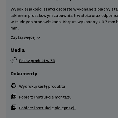
Wysokiej jakości szafki osobiste wykonane z blachy s
lakierem proszkowym zapewnia trwałość oraz odporno
w trudnych środowiskach. Korpus wykonany z 0.7 mm bla
mm.
Czytaj więcej
Szafy metalowe to doskonałe rozwiązanie do szatni w 
sportowych itp.
Media
Wzmocnione drzwi stalowe wyposażone w gumową amor
Pokaż produkt w 3D
Otwory wentylacyjne w dolnej i górnej części korpusu 
zapobiegają zawilgoceniu szafy. Drążki ubraniowe w 
Dokumenty
wieszaki dla wygodnego przechowywania.
Wydrukuj kartę produktu
Szafa posiada praktyczną podstawę w formie nóżek w
Pobierz instrukcję montażu
proszkowo na kolor czarny. Nóżki wyposażono w regulo
podłogę, co umożliwia sprawniejsze sprzątanie. Takie 
Pobierz instrukcję pielęgnacji
miejsc, gdzie higiena jest priorytetem.