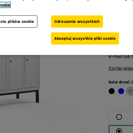
Duża trw
Cookie
Szafka oso
każdej prz
nia plików cookie
Odrzucenie wszystkich
Otwory went
dostarczam
Akceptuj wszystkie pliki cookie
dostępnych
dostawy. J
e-mail lub 
Czytaj więc
Kolor drzwi
: