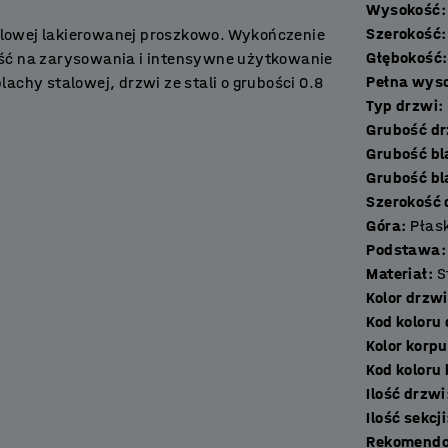
Wysokość
:
Szerokość
:
talowej lakierowanej proszkowo. Wykończenie
Głębokość
:
ść na zarysowania i intensywne użytkowanie
Pełna wys
chy stalowej, drzwi ze stali o grubości 0.8
Typ drzwi
:
Grubo
Grubość bl
zakładach pracy, siłowniach, klubach
Grubość bl
Szerokość
Góra
:
Płas
tyzację zapewniającą ciche zamykanie.
Podstawa
:
zapewniają dobry przepływ powietrza i
Materiał
:
S
przegrodach można wyposażyć w haczyki lub
Kolor drzwi
Kod koloru
Kolor korp
ykonaną z blachy stalowej malowanej
Kod koloru
wane stopki. Podstawa unosi szafę ponad
Ilość drzwi
rozwiązanie jest polecane zwłaszcza do
Ilość sekcji
Rekomendo