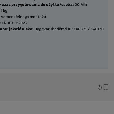
 czas przygotowania do użytku/osoba
:
20
Min
1
kg
 samodzielnego montażu
:
EN 16121:2023
ane: jakość & eko
:
Byggvarubedömd ID: 148671 / 148170