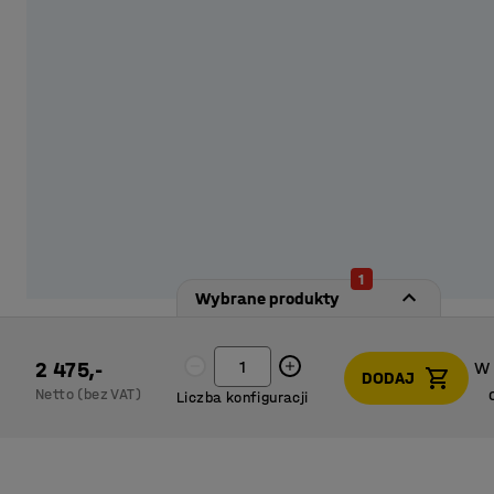
Dobierz akcesoria i stwórz system przechowywania, łą
dostarczamy bez zamków, aby umożliwić wybór optym
od potrzeb.
1
Wybrane produkty
2 475,-
W
DODAJ
Netto (bez VAT)
Liczba konfiguracji
W