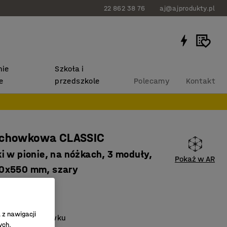
22 862 38 76
aj@ajprodukty.pl
ie
Szkoła i
e
przedszkole
Polecamy
Kontakt
schowkowa CLASSIC
i w pionie, na nóżkach, 3 moduły,
Pokaż w AR
0x550 mm, szary
39723
entylacyjne
 z nawigacji
w każdym schowku
ych.