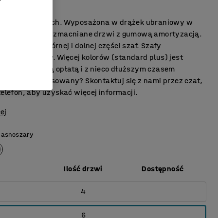
ałość
bista na nóżkach. Wyposażona w drążek ubraniowy w
egrodzie oraz wzmacniane drzwi z gumową amortyzacją.
ylacyjne w górnej i dolnej części szaf. Szafy
y bez zamków.​ Więcej kolorów (standard plus) jest
 za dodatkową opłatą i z nieco dłuższym czasem
esteś zainteresowany? Skontaktuj się z nami przez czat,
telefon, aby uzyskać więcej informacji.
ej
Jasnoszary
Ilość drzwi
Dostępność
4
6