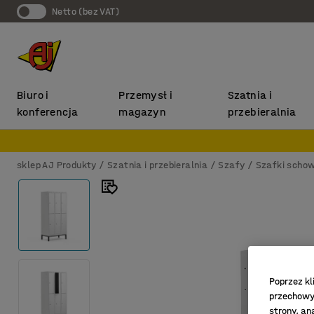
Netto (bez VAT)
Biuro i
Przemysł i
Szatnia i
konferencja
magazyn
przebieralnia
sklep AJ Produkty
Szatnia i przebieralnia
Szafy
Szafki scho
Poprzez kl
przechowyw
strony, an