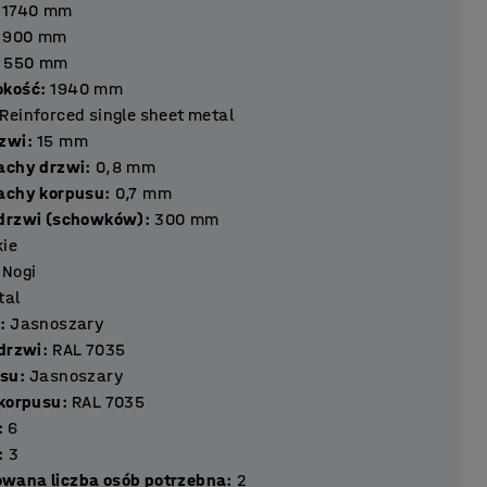
1740
mm
900
mm
550
mm
okość
:
1940
mm
Reinforced single sheet metal
ść drzwi
:
15
mm
achy drzwi
:
0,8
mm
achy korpusu
:
0,7
mm
 drzwi (schowków)
:
300
mm
kie
Nogi
tal
:
Jasnoszary
 drzwi
:
RAL 7035
usu
:
Jasnoszary
 korpusu
:
RAL 7035
:
6
:
3
wana liczba osób potrzebna
:
2