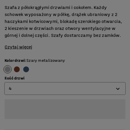
Szafa z półokrągłymi drzwiami i cokołem. Każdy
schowek wyposażony w półkę, drążek ubraniowy z 2
haczykami kotwicowymi, blokadę szerokiego otwarcia,
2 kieszenie w drzwiach oraz otwory wentylacyjne w
górnej i dolnej części. Szafy dostarczamy bez zamków.​
Czytaj więcej
Kolor drzwi
:
Szary metalizowany
Ilość drzwi
4
2
3
4