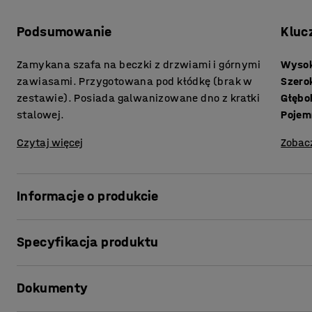
Podsumowanie
Kluc
Zamykana szafa na beczki z drzwiami i górnymi
Wyso
zawiasami. Przygotowana pod kłódkę (brak w
Szero
zestawie). Posiada galwanizowane dno z kratki
Głębo
stalowej.
Pojem
Czytaj więcej
Zobac
Informacje o produkcie
Pionowa szafa na beczki, którą można przewozić przy p
Specyfikacja produktu
Wykonana ze stali lakierowanej proszkowo. Dostarczana 
Wysokość
:
1350
mm
Dokumenty
Szerokość
:
1280
mm
Można zabezpieczyć kłódką (brak w zestawie). Zamek blok
Głębokość
:
1040
mm