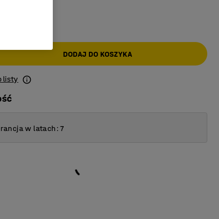
AT)
DODAJ DO KOSZYKA
 listy
ość
ancja w latach: 7