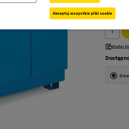
6 899,-
Akceptuj wszystkie pliki cookie
Netto (bez V
Dodaj do
Dostępn
Gwar