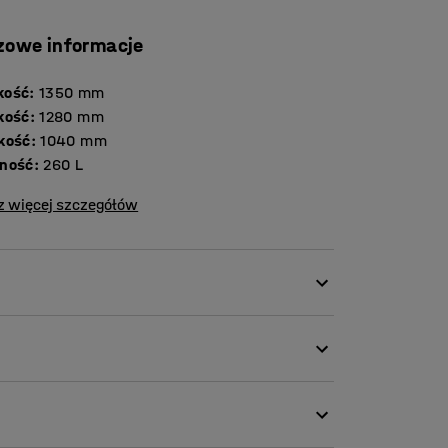
zowe informacje
kość
:
1350
mm
kość
:
1280
mm
kość
:
1040
mm
ność
:
260
L
z więcej szczegółów
omocy wózka widłowego.
w komplecie z dnem z galwanizowanej kratki.
uje zarówno drzwi, jak i dostęp od góry.