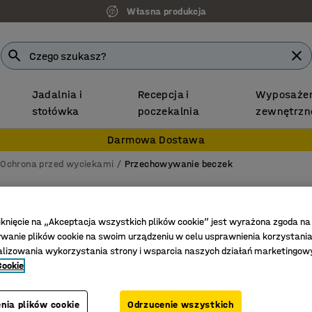
Własna produkcja
Jadalnia i
Recepcja i
Wyposażen
stołówka
poczekalnia
zewnętrzn
Darmowa Dostawa
Ochrona przed wyciekami
Przechowywanie beczek
Szafa n
2 beczki
iknięcie na „Akceptacja wszystkich plików cookie” jest wyrażona zgoda na
anie plików cookie na swoim urządzeniu w celu usprawnienia korzystania
Nr art.
:
25
alizowania wykorzystania strony i wsparcia naszych działań marketingow
Cookie
Górne za
Można za
nia plików cookie
Odrzucenie wszystkich
Galwaniz