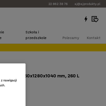
22 862 38 76
aj@ajprodukty.pl
ie
Szkoła i
e
przedszkole
Polecamy
Kontakt
a beczki
 w pionie, 1350x1280x1040 mm, 260 L
 z nawigacji
968
ych.
wiasy
wiesić kłódkę
owana kratka