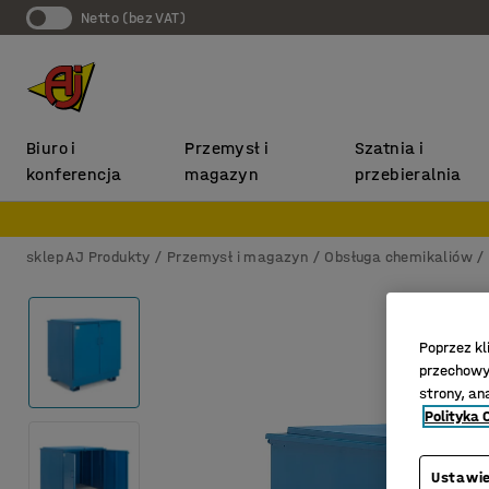
Netto (bez VAT)
Biuro i
Przemysł i
Szatnia i
konferencja
magazyn
przebieralnia
sklep AJ Produkty
Przemysł i magazyn
Obsługa chemikaliów
Poprzez kl
przechowyw
strony, an
Polityka 
Ustawie