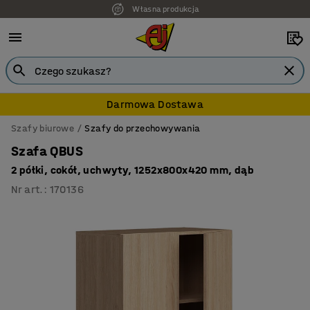
Własna produkcja
Darmowa Dostawa
Szafy biurowe
Szafy do przechowywania
Szafa QBUS
2 półki, cokół, uchwyty, 1252x800x420 mm, dąb
Nr art.
:
170136