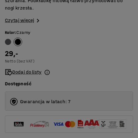
szurania. Podkładkę filcową łatwo przymocować do
nogi krzesła.
Czytaj więcej
Kolor
:
Czarny
29,-
Netto (bez VAT)
Dodaj do listy
Dostępność
Gwarancja w latach: 7