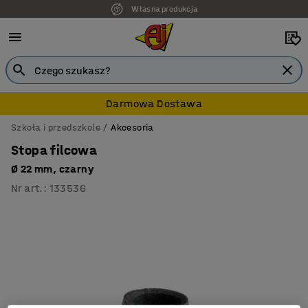
Własna produkcja
Darmowa Dostawa
Szkoła i przedszkole
Akcesoria
Stopa filcowa
Ø 22 mm, czarny
Nr art.
:
133536