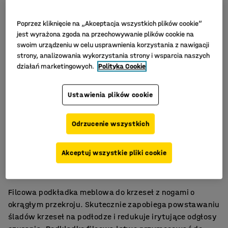
Poprzez kliknięcie na „Akceptacja wszystkich plików cookie”
jest wyrażona zgoda na przechowywanie plików cookie na
swoim urządzeniu w celu usprawnienia korzystania z nawigacji
strony, analizowania wykorzystania strony i wsparcia naszych
działań marketingowych.
Polityka Cookie
Ustawienia plików cookie
Odrzucenie wszystkich
Zmniejsza poziom hałasu
Akceptuj wszystkie pliki cookie
Chroni podłogę
Łatwe mocowanie
Filcowa podkładka meblowa do krzeseł z nogami o
okrągłym przekroju. Skutecznie zapobiega powstawaniu
śladów krzeseł na podłodze i redukuje irytujące odgłosy