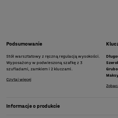
Podsumowanie
Kluc
Stół warsztatowy z ręczną regulacją wysokości.
Długo
Wyposażony w podwieszoną szafkę z 3
Szero
szufladami, zamkiem i 2 kluczami.
Maks
Czytaj więcej
Zobac
Informacje o produkcie
Praktyczne rozwiązanie, jeśli szukasz wytrzymałego sto