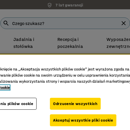
7 lat gwarancji
Jadalnia i
Recepcja i
Wyposażen
stołówka
poczekalnia
zewnętrzn
Darmowa Dostawa
towe
Stacjonarne stoły warsztatowe
iknięcie na „Akceptacja wszystkich plików cookie” jest wyrażona zgoda na
anie plików cookie na swoim urządzeniu w celu usprawnienia korzystania
alizowania wykorzystania strony i wsparcia naszych działań marketingow
Zestaw
Stół r
Cookie
3 szufla
Nr art.
:
23
nia plików cookie
Odrzucenie wszystkich
Trwały p
Do inten
Akceptuj wszystkie pliki cookie
Praktycz