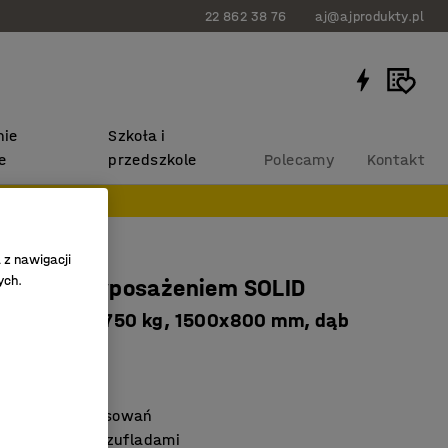
22 862 38 76
aj@ajprodukty.pl
ie
Szkoła i
e
przedszkole
Polecamy
Kontakt
 z nawigacji
ych.
oboczy z wyposażeniem SOLID
dy, nośność 750 kg, 1500x800 mm, dąb
2230
arkiet dębowy
sywnych zastosowań
na szafka z 3 szufladami