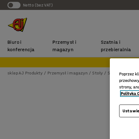
Netto (bez VAT)
Biuro i
Przemysł i
Szatnia i
konferencja
magazyn
przebieralnia
sklep AJ Produkty
Przemysł i magazyn
Stoły
Stoły warszta
Poprzez kl
przechowyw
strony, an
Polityka 
Ustawie