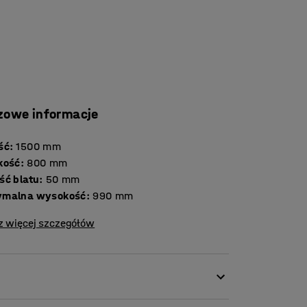
zowe informacje
ść
:
1500
mm
kość
:
800
mm
Grubość blatu
:
50
mm
ymalna wysokość
:
990
mm
z więcej szczegółów
łu warsztatowego z miejscem do