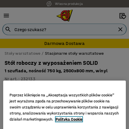
Własna produkcja
Darmowa Dostawa
Stoły warsztatowe
Stacjonarne stoły warsztatowe
Stół roboczy z wyposażeniem SOLID
1 szuflada, nośność 750 kg, 2500x800 mm, winyl
Nr art.
:
232133
Zestaw
Poprzez kliknięcie na „Akceptacja wszystkich plików cookie”
jest wyrażona zgoda na przechowywanie plików cookie na
swoim urządzeniu w celu usprawnienia korzystania z nawigacji
strony, analizowania wykorzystania strony i wsparcia naszych
działań marketingowych.
Polityka Cookie