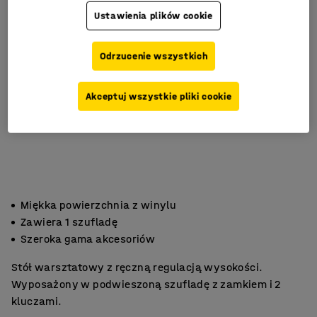
Ustawienia plików cookie
Odrzucenie wszystkich
Akceptuj wszystkie pliki cookie
Miękka powierzchnia z winylu
Zawiera 1 szufladę
Szeroka gama akcesoriów
Stół warsztatowy z ręczną regulacją wysokości.
Wyposażony w podwieszoną szufladę z zamkiem i 2
kluczami.