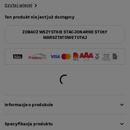
Czytaj więcej
Ten produkt nie jest już dostępny
ZOBACZ WSZYSTKIE STACJONARNE STOŁY
WARSZTATOWE TUTAJ
Informacje o produkcie
Praktyczne rozwiązanie, jeśli szukasz wytrzymałego
Specyfikacja produktu
stołu warsztatowego z miejscem do przechowywania.