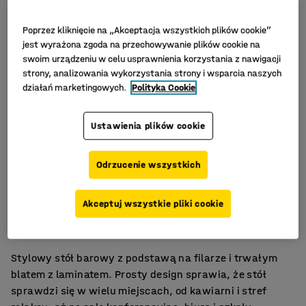
Poprzez kliknięcie na „Akceptacja wszystkich plików cookie”
jest wyrażona zgoda na przechowywanie plików cookie na
swoim urządzeniu w celu usprawnienia korzystania z nawigacji
strony, analizowania wykorzystania strony i wsparcia naszych
działań marketingowych.
Polityka Cookie
Ustawienia plików cookie
Odrzucenie wszystkich
Stylowy i łatwy w utrzymaniu
Akceptuj wszystkie pliki cookie
Wszechstronna oferta trwałych stołów
Do sal spotkań, stołówek i pomieszczeń socjalnych
Stylowy stół barowy z podstawą na filarze i trwałym
blatem z laminatem. Prosty design sprawia, że stół
sprawdzi się w wielu miejscach, od kawiarni i stref