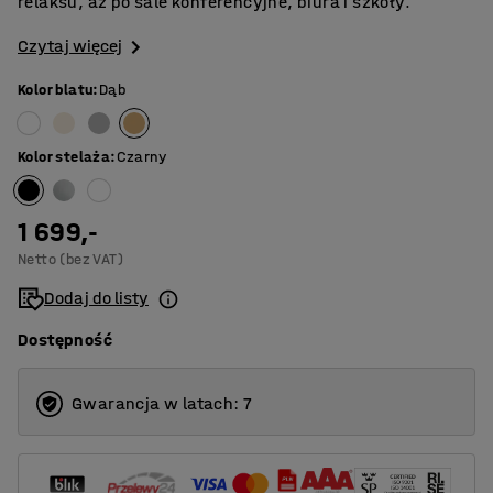
relaksu, aż po sale konferencyjne, biura i szkoły.
Czytaj więcej
Kolor blatu
:
Dąb
Kolor stelaża
:
Czarny
1 699,-
Netto (bez VAT)
Dodaj do listy
Dostępność
Gwarancja w latach: 7