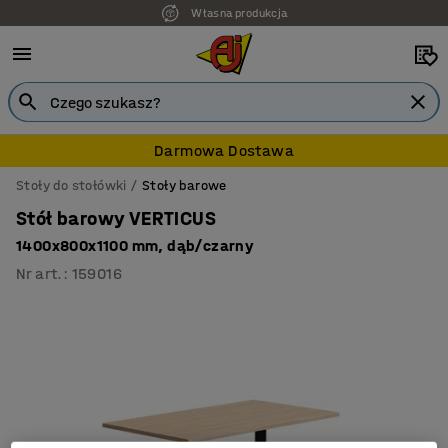
Własna produkcja
Darmowa Dostawa
Stoły do stołówki
Stoły barowe
Stół barowy VERTICUS
1400x800x1100 mm, dąb/czarny
Nr art.
:
159016