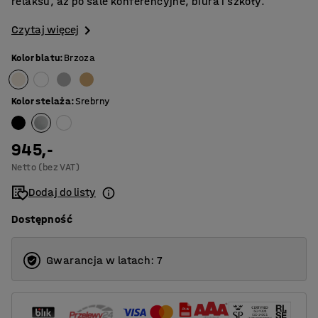
relaksu, aż po sale konferencyjne, biura i szkoły.
Czytaj więcej
Kolor blatu
:
Brzoza
Kolor stelaża
:
Srebrny
945,-
Netto (bez VAT)
Dodaj do listy
Dostępność
Gwarancja w latach: 7