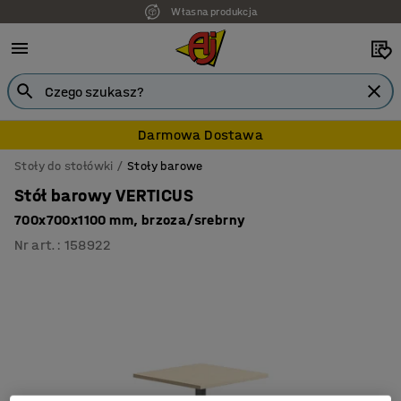
Własna produkcja
7 lat gwarancji
Darmowa Dostawa
Stoły do stołówki
Stoły barowe
Stół barowy VERTICUS
700x700x1100 mm, brzoza/srebrny
Nr art.
:
158922