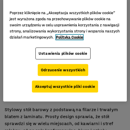
Poprzez kliknięcie na „Akceptacja wszystkich plików cookie”
jest wyrażona zgoda na przechowywanie plików cookie na
swoim urządzeniu w celu usprawnienia korzystania z nawigacji
strony, analizowania wykorzystania strony i wsparcia naszych
działań marketingowych.
Polityka Cookie
Ustawienia plików cookie
Odrzucenie wszystkich
Stylowy, łatwa pielęgnacja
Akceptuj wszystkie pliki cookie
Uniwersalna i trwała seria stołów
Do sal spotkań, stołówki i pomieszczeń socjalnych
Stylowy stół barowy z podstawą na filarze i trwałym
blatem z laminatu. Prosty design sprawia, że stół
sprawdzi się w wielu miejscach, od kawiarni i stref