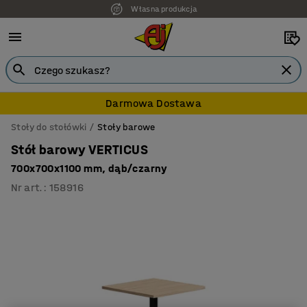
Własna produkcja
Darmowa Dostawa
Stoły do stołówki
Stoły barowe
Stół barowy VERTICUS
700x700x1100 mm, dąb/czarny
Nr art.
:
158916