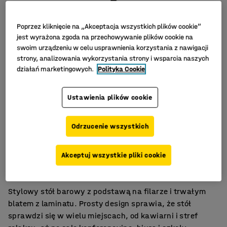
Poprzez kliknięcie na „Akceptacja wszystkich plików cookie”
jest wyrażona zgoda na przechowywanie plików cookie na
swoim urządzeniu w celu usprawnienia korzystania z nawigacji
strony, analizowania wykorzystania strony i wsparcia naszych
działań marketingowych.
Polityka Cookie
Ustawienia plików cookie
Odrzucenie wszystkich
Stylowy, łatwa pielęgnacja
Akceptuj wszystkie pliki cookie
Uniwersalna i trwała seria stołów
Do sal spotkań, stołówki i pomieszczeń socjalnych
Stylowy stół barowy z podstawą na filarze i trwałym
blatem z laminatu. Prosty design sprawia, że stół
sprawdzi się w wielu miejscach, od kawiarni i stref