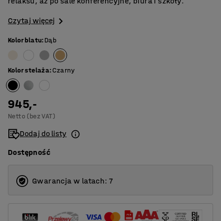
relaksu, aż po sale konferencyjne, biura i szkoły.
Czytaj więcej
Kolor blatu
:
Dąb
Kolor stelaża
:
Czarny
945,-
Netto (bez VAT)
Dodaj do listy
Dostępność
Gwarancja w latach: 7