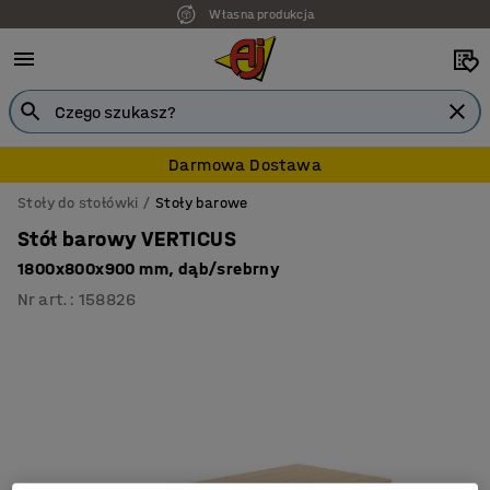
Własna produkcja
7 lat gwarancji
Darmowa Dostawa
Stoły do stołówki
Stoły barowe
Stół barowy VERTICUS
1800x800x900 mm, dąb/srebrny
Nr art.
:
158826