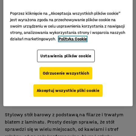
Poprzez kliknięcie na „Akceptacja wszystkich plików cookie”
jest wyrażona zgoda na przechowywanie plików cookie na
swoim urządzeniu w celu usprawnienia korzystania z nawigacji
strony, analizowania wykorzystania strony i wsparcia naszych
działań marketingowych.
Polityka Cookie
Ustawienia plików cookie
Odrzucenie wszystkich
Stylowy i łatwy w utrzymaniu
Akceptuj wszystkie pliki cookie
Wszechstronna oferta trwałych stołów
Do sal spotkań, stołówek i pomieszczeń socjalnych
Stylowy stół barowy z podstawą na filarze i trwałym
blatem z laminatu. Prosty design sprawia, że stół
sprawdzi się w wielu miejscach, od kawiarni i stref