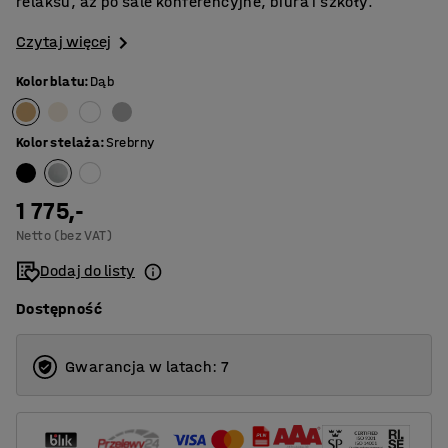
relaksu, aż po sale konferencyjne, biura i szkoły.
Czytaj więcej
Kolor blatu
:
Dąb
Kolor stelaża
:
Srebrny
1 775,-
Netto (bez VAT)
Dodaj do listy
Dostępność
Gwarancja w latach: 7