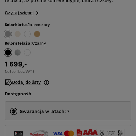
relaksu, aż po sale konferencyjne, biura i szkoły.
Czytaj więcej
Kolor blatu
:
Jasnoszary
Kolor stelaża
:
Czarny
1 699,-
Netto (bez VAT)
Dodaj do listy
Dostępność
Gwarancja w latach: 7