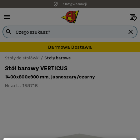
7 lat gwarancji
Darmowa Dostawa
Stoły do stołówki
Stoły barowe
Stół barowy VERTICUS
1400x800x900 mm, jasnoszary/czarny
Nr art.
:
158715