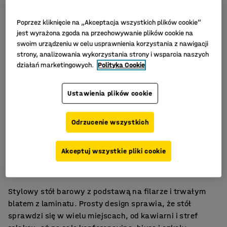
Poprzez kliknięcie na „Akceptacja wszystkich plików cookie”
jest wyrażona zgoda na przechowywanie plików cookie na
swoim urządzeniu w celu usprawnienia korzystania z nawigacji
strony, analizowania wykorzystania strony i wsparcia naszych
działań marketingowych.
Polityka Cookie
Ustawienia plików cookie
Odrzucenie wszystkich
Stylowy i łatwy w utrzymaniu
Akceptuj wszystkie pliki cookie
Wszechstronna oferta trwałych stołów
Do sal spotkań, stołówek i pomieszczeń socjalnych
Stylowy stół barowy z podstawą na filarze i trwałym
blatem z laminatu. Prosty design sprawia, że stół
sprawdzi się w wielu miejscach, od kawiarni i stref