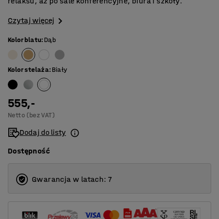
relaksu, aż po sale konferencyjne, biura i szkoły.
Czytaj więcej
Kolor blatu
:
Dąb
Kolor stelaża
:
Biały
555,-
Netto (bez VAT)
Dodaj do listy
Dostępność
Gwarancja w latach: 7