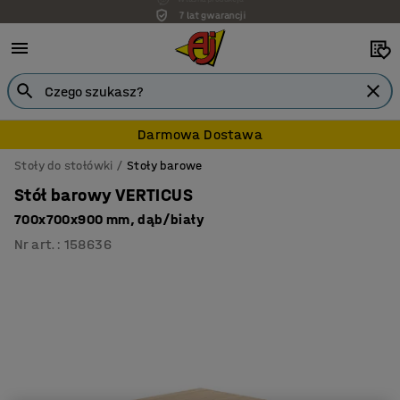
7 lat gwarancji
Darmowa Dostawa
Stoły do stołówki
Stoły barowe
Stół barowy VERTICUS
700x700x900 mm, dąb/biały
Nr art.
:
158636