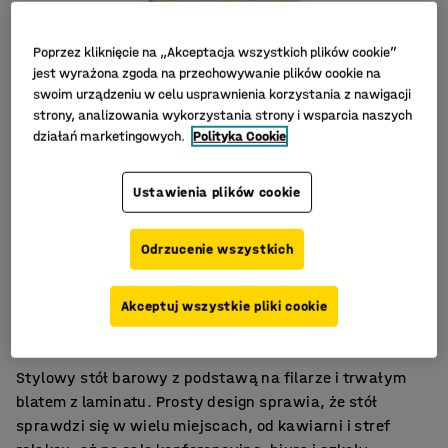
Poprzez kliknięcie na „Akceptacja wszystkich plików cookie”
jest wyrażona zgoda na przechowywanie plików cookie na
swoim urządzeniu w celu usprawnienia korzystania z nawigacji
strony, analizowania wykorzystania strony i wsparcia naszych
działań marketingowych.
Polityka Cookie
Ustawienia plików cookie
Odrzucenie wszystkich
Stylowy i łatwy w utrzymaniu
Akceptuj wszystkie pliki cookie
Wiele trwałych modeli
Do sal spotkań, stołówki i pomieszczeń socjalnych
Stylowy stół barowy z podstawą na filarze i trwałym
blatem z laminatu. Prosty design sprawia, że stół
sprawdzi się w wielu miejscach, od kawiarni i stref