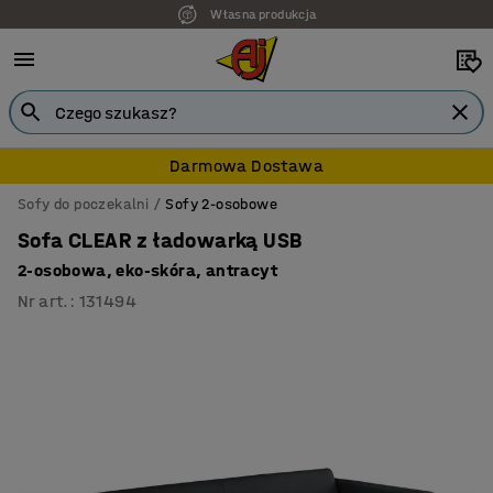
Własna produkcja
7 lat gwarancji
Darmowa Dostawa
Sofy do poczekalni
Sofy 2-osobowe
Sofa CLEAR z ładowarką USB
2-osobowa, eko-skóra, antracyt
Nr art.
:
131494