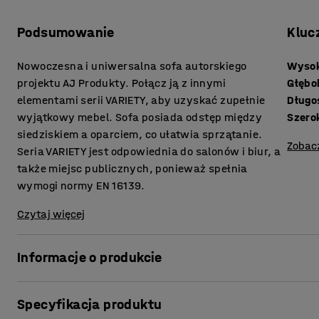
Podsumowanie
Kluc
Nowoczesna i uniwersalna sofa autorskiego
Wysok
projektu AJ Produkty. Połącz ją z innymi
Głębo
elementami serii VARIETY, aby uzyskać zupełnie
Długo
wyjątkowy mebel. Sofa posiada odstęp między
Szero
siedziskiem a oparciem, co ułatwia sprzątanie.
Zobac
Seria VARIETY jest odpowiednia do salonów i biur, a
także miejsc publicznych, ponieważ spełnia
wymogi normy EN 16139.
Czytaj więcej
Informacje o produkcie
Wygodna sofa zapewnia wysoki poziom komfortu i jest obi
Specyfikacja produktu
nadaje się do miejsc publicznych, takich jak recepcje i poc