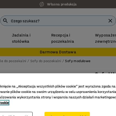
Własna produkcja
Jadalnia i
Recepcja i
Wyposażen
stołówka
poczekalnia
zewnętrzn
Darmowa Dostawa
le do poczekalni
Sofy do poczekalni
Sofy modułowe
Sofa VA
Kształt 
iknięcie na „Akceptacja wszystkich plików cookie” jest wyrażona zgoda na
Nr art.
:
38
anie plików cookie na swoim urządzeniu w celu usprawnienia korzystania
alizowania wykorzystania strony i wsparcia naszych działań marketingow
Oszczędz
Cookie
Trwałe m
Nogi uła