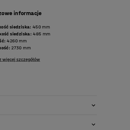
zowe informacje
ość siedziska
:
450
mm
kość siedziska
:
485
mm
ść
:
4260
mm
kość
:
2730
mm
z więcej szczegółów
ta trwałą tkaniną, dzięki czemu idealnie
zekalnie, a także biura i szkoły. Szczelina