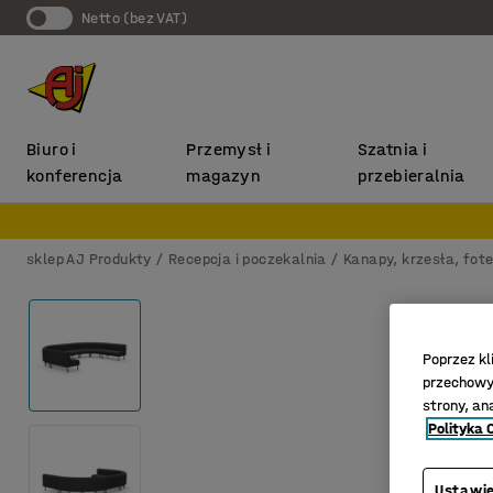
Netto (bez VAT)
Biuro i
Przemysł i
Szatnia i
konferencja
magazyn
przebieralnia
sklep AJ Produkty
Recepcja i poczekalnia
Kanapy, krzesła, fote
Poprzez kl
przechowyw
strony, an
Polityka 
Ustawie