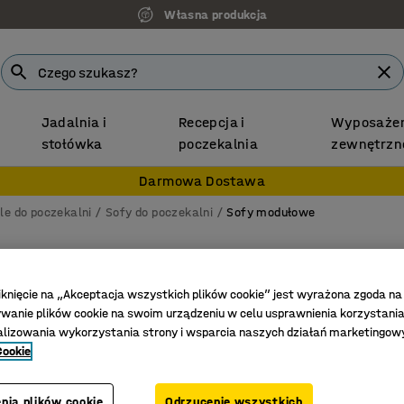
Własna produkcja
Jadalnia i
Recepcja i
Wyposażen
stołówka
poczekalnia
zewnętrzn
Darmowa Dostawa
le do poczekalni
Sofy do poczekalni
Sofy modułowe
Sofa VA
Kształt U
iknięcie na „Akceptacja wszystkich plików cookie” jest wyrażona zgoda na
anie plików cookie na swoim urządzeniu w celu usprawnienia korzystania
Nr art.
:
38
alizowania wykorzystania strony i wsparcia naszych działań marketingow
Cookie
Oszczędn
Trwałe m
Nogi uła
nia plików cookie
Odrzucenie wszystkich