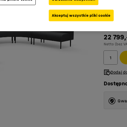
Kolor
:
Antrac
Akceptuj wszystkie pliki cookie
22 799,
Netto (bez V
Dodaj do
Dostępn
Gwar