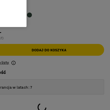
yt
-
AT)
DODAJ DO KOSZYKA
 listy
ość
ancja w latach: 7