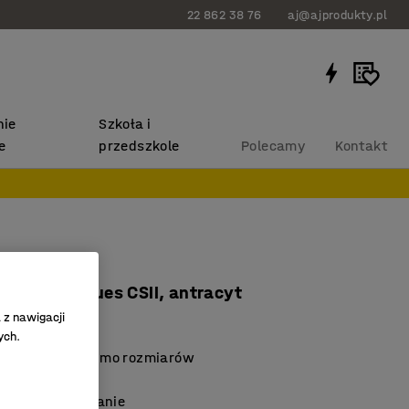
22 862 38 76
aj@ajprodukty.pl
ie
Szkoła i
e
przedszkole
Polecamy
Kontakt
RIETY
, tkanina Blues CSII, antracyt
 z nawigacji
89105
ych.
ość miejsca mimo rozmiarów
ateriały
twiające sprzątanie