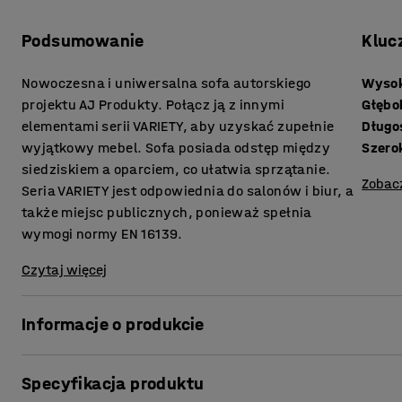
Podsumowanie
Kluc
Nowoczesna i uniwersalna sofa autorskiego
Wysok
projektu AJ Produkty. Połącz ją z innymi
Głębo
elementami serii VARIETY, aby uzyskać zupełnie
Długo
wyjątkowy mebel. Sofa posiada odstęp między
Szero
siedziskiem a oparciem, co ułatwia sprzątanie.
Zobac
Seria VARIETY jest odpowiednia do salonów i biur, a
także miejsc publicznych, ponieważ spełnia
wymogi normy EN 16139.
Czytaj więcej
Informacje o produkcie
Wygodna sofa zapewnia wysoki poziom komfortu i jest obi
Specyfikacja produktu
nadaje się do miejsc publicznych, takich jak recepcje i poc