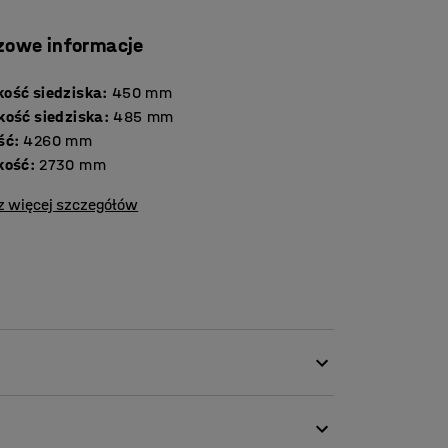
zowe informacje
ość siedziska
:
450
mm
kość siedziska
:
485
mm
ść
:
4260
mm
kość
:
2730
mm
z więcej szczegółów
ta trwałą tkaniną, dzięki czemu idealnie
zekalnie, a także biura i szkoły. Szczelina