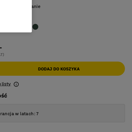
twiające sprzątanie
obrązowy
-
AT)
DODAJ DO KOSZYKA
 listy
ość
ancja w latach: 7