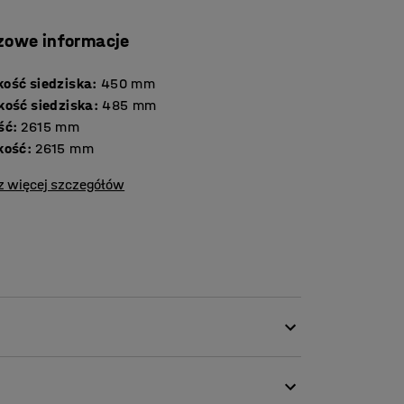
zowe informacje
ość siedziska
:
450
mm
kość siedziska
:
485
mm
ść
:
2615
mm
kość
:
2615
mm
z więcej szczegółów
ta trwałą tkaniną, dzięki czemu idealnie
zekalnie, a także biura i szkoły. Szczelina