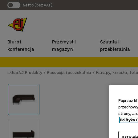
Netto (bez VAT)
Biuro i
Przemysł i
Szatnia i
konferencja
magazyn
przebieralnia
sklep AJ Produkty
Recepcja i poczekalnia
Kanapy, krzesła, fote
Poprzez kl
przechowyw
strony, an
Polityka 
Ustawie