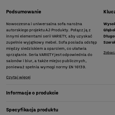
Podsumowanie
Kluc
Nowoczesna i uniwersalna sofa narożna
Wysok
autorskiego projektu AJ Produkty. Połącz ją z
Głębo
innymi elementami serii VARIETY, aby uzyskać
Długo
zupełnie wyjątkowy mebel. Sofa posiada odstęp
Szero
między siedziskiem a oparciem, co ułatwia
Zobac
sprzątanie. Seria VARIETY jest odpowiednia do
salonów i biur, a także miejsc publicznych,
ponieważ spełnia wymogi normy EN 16139.
Czytaj więcej
Informacje o produkcie
Wygodna sofa zapewnia wysoki poziom komfortu i jest obi
Specyfikacja produktu
nadaje się do miejsc publicznych, takich jak recepcje i poc