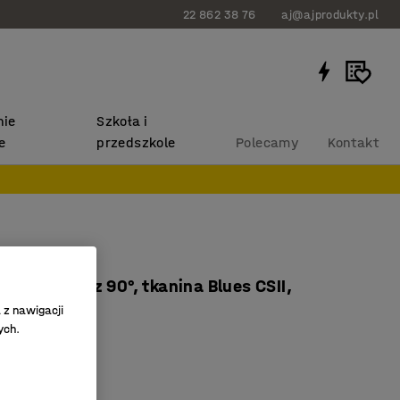
22 862 38 76
aj@ajprodukty.pl
ie
Szkoła i
e
przedszkole
Polecamy
Kontakt
RIETY
do wewnątrz 90°, tkanina Blues CSII,
 z nawigacji
rązowy
ych.
91104
ć rozbudowy
ateriały