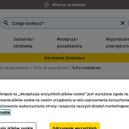
Własna produkcja
Jadalnia i
Recepcja i
Wyposażen
stołówka
poczekalnia
zewnętrzn
Darmowa Dostawa
le do poczekalni
Sofy do poczekalni
Sofy modułowe
Sofa VA
Narożna 
iknięcie na „Akceptacja wszystkich plików cookie” jest wyrażona zgoda na
anie plików cookie na swoim urządzeniu w celu usprawnienia korzystania
ciemnob
alizowania wykorzystania strony i wsparcia naszych działań marketingow
Nr art.
:
38
Cookie
Możliwoś
Trwałe m
nia plików cookie
Odrzucenie wszystkich