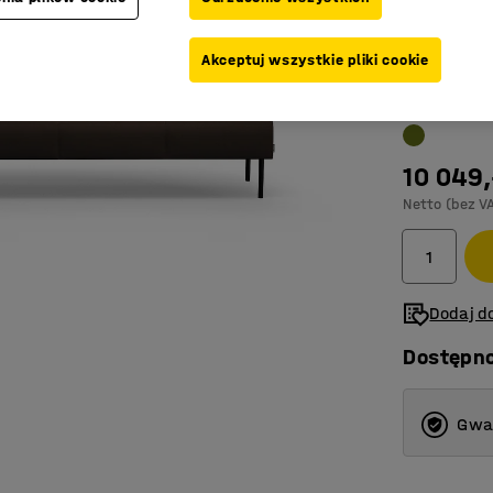
Nogi uła
Akceptuj wszystkie pliki cookie
Kolor
:
Ciemn
10 049,
Netto (bez V
Dodaj do
Dostępn
Gwar