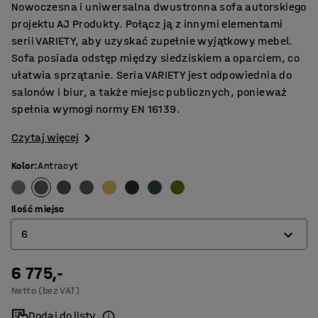
Nowoczesna i uniwersalna dwustronna sofa autorskiego
projektu AJ Produkty. Połącz ją z innymi elementami
serii VARIETY, aby uzyskać zupełnie wyjątkowy mebel.
Sofa posiada odstęp między siedziskiem a oparciem, co
ułatwia sprzątanie. Seria VARIETY jest odpowiednia do
salonów i biur, a także miejsc publicznych, ponieważ
spełnia wymogi normy EN 16139.
Czytaj więcej
Kolor
:
Antracyt
Ilość miejsc
6
6 775,-
4
Netto (bez VAT)
6
Dodaj do listy