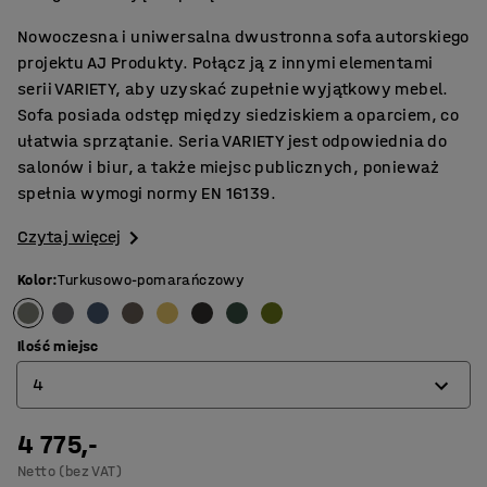
Nowoczesna i uniwersalna dwustronna sofa autorskiego
projektu AJ Produkty. Połącz ją z innymi elementami
serii VARIETY, aby uzyskać zupełnie wyjątkowy mebel.
Sofa posiada odstęp między siedziskiem a oparciem, co
ułatwia sprzątanie. Seria VARIETY jest odpowiednia do
salonów i biur, a także miejsc publicznych, ponieważ
spełnia wymogi normy EN 16139.
Czytaj więcej
Kolor
:
Turkusowo-pomarańczowy
Ilość miejsc
4
4 775,-
4
Netto (bez VAT)
6