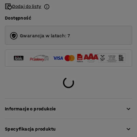
Dodaj do listy
Dostępność
Gwarancja w latach: 7
Informacje o produkcie
Sofa zapewnia wysoki poziom komfortu i jest obita
Specyfikacja produktu
trwałą tkaniną, dzięki czemu idealnie nadaje się do
miejsc publicznych, takich jak recepcje i poczekalnie, a