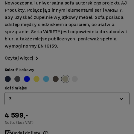
Nowoczesna i uniwersalna sofa autorskiego projektu AJ
Produkty. Połącz ją z innymi elementami serii VARIETY,
aby uzyskać zupełnie wyjątkowy mebel. Sofa posiada
odstęp między siedziskiem a oparciem, co ułatwia
sprzątanie. Seria VARIETY jest odpowiednia do salonów i
biur, a także miejsc publicznych, ponieważ spełnia
wymogi normy EN 16139.
Czytaj więcej
Kolor
:
Piaskowy
Ilość miejsc
3
4 599,-
2
Netto (bez VAT)
3
Dodaj do listy